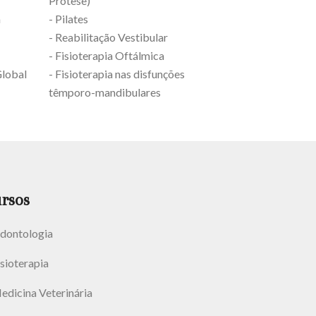
Prótese)
a
- Pilates
- Reabilitação Vestibular
- Fisioterapia Oftálmica
Global
- Fisioterapia nas disfunções
têmporo-mandibulares
rsos
dontologia
isioterapia
edicina Veterinária