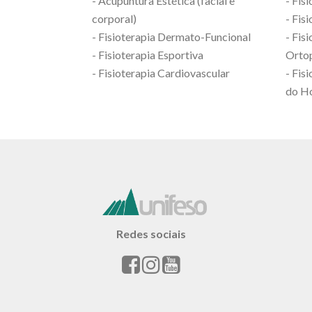
- Acupuntura Estética (facial e
- Fis
corporal)
- Fis
- Fisioterapia Dermato-Funcional
- Fis
- Fisioterapia Esportiva
Orto
- Fisioterapia Cardiovascular
- Fis
do H
Redes sociais