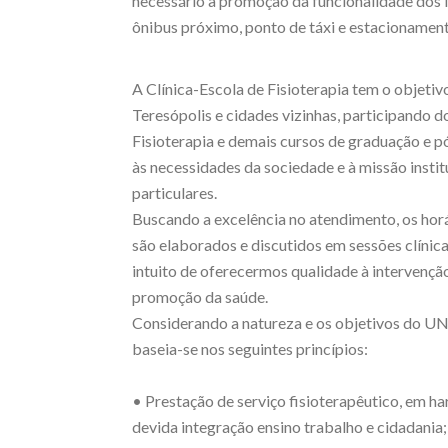
necessário à promoção da funcionalidade dos i
ônibus próximo, ponto de táxi e estacionamen
A Clínica-Escola de Fisioterapia tem o objetiv
Teresópolis e cidades vizinhas, participando d
Fisioterapia e demais cursos de graduação e
às necessidades da sociedade e à missão instit
particulares.
Buscando a excelência no atendimento, os hor
são elaborados e discutidos em sessões clínic
intuito de oferecermos qualidade à intervençã
promoção da saúde.
Considerando a natureza e os objetivos do UNI
baseia-se nos seguintes princípios:
• Prestação de serviço fisioterapêutico, em ha
devida integração ensino trabalho e cidadania;