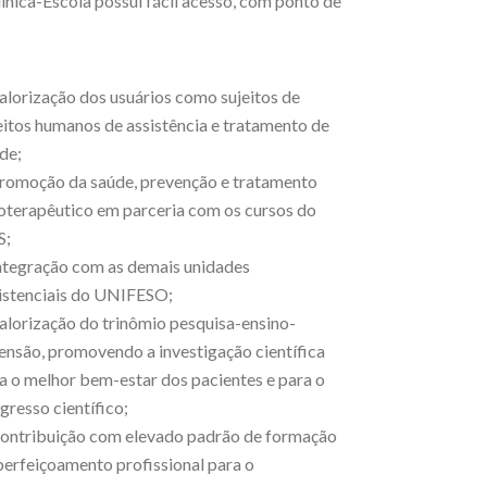
ínica-Escola possui fácil acesso, com ponto de
alorização dos usuários como sujeitos de
eitos humanos de assistência e tratamento de
de;
romoção da saúde, prevenção e tratamento
ioterapêutico em parceria com os cursos do
S;
ntegração com as demais unidades
istenciais do UNIFESO;
alorização do trinômio pesquisa-ensino-
ensão, promovendo a investigação científica
a o melhor bem-estar dos pacientes e para o
gresso científico;
ontribuição com elevado padrão de formação
perfeiçoamento profissional para o