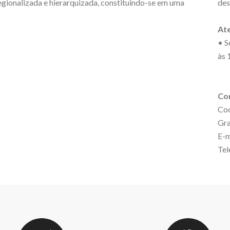
regionalizada e hierarquizada, constituindo-se em uma
des
At
• S
às 
Co
Coo
Gr
E-m
Tel