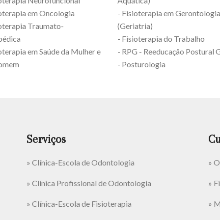
ioterapia Neurofuncional
Aquática)
ioterapia em Oncologia
- Fisioterapia em Gerontologi
ioterapia Traumato-
(Geriatria)
pédica
- Fisioterapia do Trabalho
ioterapia em Saúde da Mulher e
- RPG - Reeducação Postural 
omem
- Posturologia
Serviços
Cu
» Clínica-Escola de Odontologia
» O
» Clínica Profissional de Odontologia
» F
» Clínica-Escola de Fisioterapia
» M