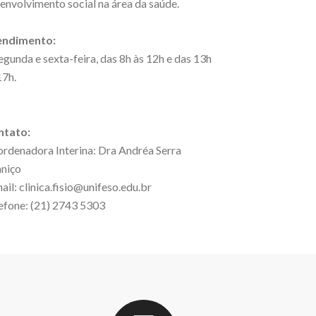
envolvimento social na área da saúde.
endimento:
egunda e sexta-feira, das 8h às 12h e das 13h
17h.
ntato:
rdenadora Interina: Dra Andréa Serra
aniço
ail: clinica.fisio@unifeso.edu.br
efone: (21) 2743 5303