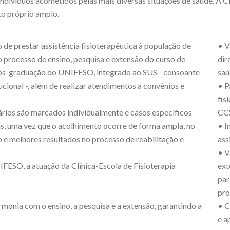
ndivíduos acometidos pelas mais diversas situações de saúde. A Cl
to próprio amplo.
o de prestar assistência fisioterapêutica à população de
• V
o processo de ensino, pesquisa e extensão do curso de
dir
 pós-graduação do UNIFESO, integrado ao SUS - consoante
saú
ucional -, além de realizar atendimentos a convênios e
• P
fis
ários são marcados individualmente e casos específicos
CC
as, uma vez que o acolhimento ocorre de forma ampla, no
• I
o e melhores resultados no processo de reabilitação e
ass
• V
FESO, a atuação da Clínica-Escola de Fisioterapia
ext
par
pro
rmonia com o ensino, a pesquisa e a extensão, garantindo a
• C
e a