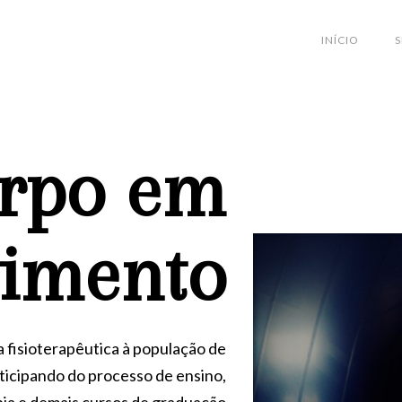
INÍCIO
S
orpo em
imento
a fisioterapêutica à população de
rticipando do processo de ensino,