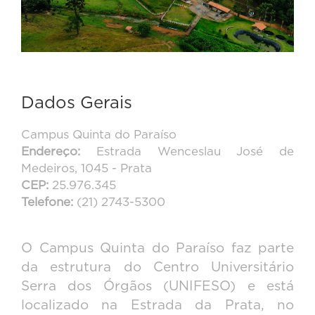
Dados Gerais
Campus Quinta do Paraíso
Endereço:
Estrada Wenceslau José de
Medeiros, 1045 - Prata
CEP:
25.976.345
Telefone:
(21) 2743-5300
O Campus Quinta do Paraíso faz parte
da estrutura do Centro Universitário
Serra dos Órgãos (UNIFESO) e está
localizado na Estrada da Prata, no