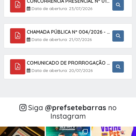
CONCORRÊNCIA PRESENCIAL Nº 018/2026 - PAVIMENTAÇÃO ASFÁLTICA NO BAIRRO VOTUPOCA ? ESTRADA DA RAPOSA, NO MUNICÍPIO DE SETE BARRAS/SP
Data de abertura: 23/07/2026
CHAMADA PÚBLICA Nº 004/2026 - AQUISIÇÃO DE GÊNEROS ALIMENTÍCIOS DA AGRICULTURA FAMILIAR PARA ALIMENTAÇÃO ESCOLAR COM DISPENSA DE LICITAÇÃO, LEI N.º 11.947, DE 16/07/2009, RESOLUÇÃO N.º 26 DO FNDE, DE 17/06/2013 E ALTERAÇÕES E A LEI FEDERAL Nº 14.133/
Data de abertura: 21/07/2026
COMUNICADO DE PRORROGAÇÃO DE PRAZO DO CHAMAMENTO PÚBLICO Nº 005/2026 - FOMENTO À EXECUÇÃO DE AÇÕES CULTURAIS (APOIO DIRETO SELEÇÃO DE PROJETOS PARA FIRMAR TERMO DE EXECUÇÃO CULTURAL COM RECURSOS DA POLÍTICA NACIONAL ALDIR BLANC DE FOMENTO À CULTURA
Data de abertura: 20/07/2026
Siga
@‌prefsetebarras
no
Instagram