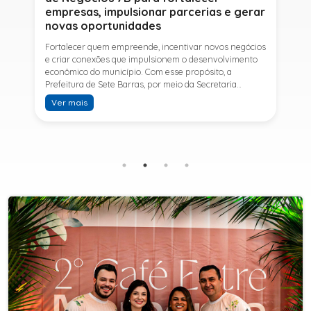
empresas, impulsionar parcerias e gerar
novas oportunidades
Fortalecer quem empreende, incentivar novos negócios
e criar conexões que impulsionem o desenvolvimento
econômico do município. Com esse propósito, a
Prefeitura de Sete Barras, por meio da Secretaria
Municipal de Turismo e Desenvolvimento Econômico,
Ver mais
promove na próxima terça-feira (11) a Rede de Negócios
7B, um encontro voltado a empresários,
empreendedores e profissionais que desejam ampliar
conhecimentos, estabelecer parcerias e identificar
novas oportunidades de crescimento.A programação
contará com a palestra de Tiago Ferreira, especialista
em técnicas de vendas para o setor de
telecomunicações e fundador da empresa Seu
Consultor, que compartilhará estratégias para
aumentar resultados, fortalecer relacionamentos
comerciais e ampliar as oportunidades de
negócios.Para a Secretária Municipal de Turismo e
Desenvolvimento Econômico, Edna Carvalho, a Rede de
Negócios 7B representa mais uma iniciativa da gestão
do Prefeito Ítalo Costa para fortalecer o
empreendedorismo e incentivar o crescimento das
empresas locais. "O Prefeito Ítalo Costa incentiva a