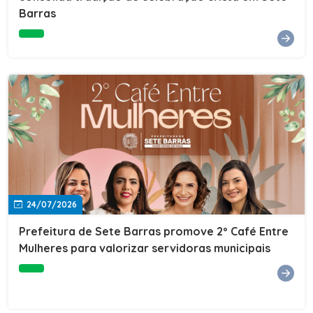
Barras
e do Instituto de Desenvolvimento Profissional
(IDEP).SERVIÇORede de Negócios 7BData: 11 de agosto
(terça-feira)Horário: 18h30Local: Rua Dr. Júlio Prestes,
692 – Centro – Sete Barras/SPPalestrante: Tiago
Ferreira – Especialista em técnicas de vendas Telecom e
fundador da empresa Seu Consultor.Inscrições: FAÇA
AQUI
24/07/2026
Prefeitura de Sete Barras promove 2º Café Entre
Mulheres para valorizar servidoras municipais