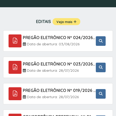
EDITAIS
Veja mais
PREGÃO ELETRÔNICO Nº 024/2026 - AQUISIÇÃO DE GÁS MEDICINAL TIPO OXIGÊNIO (1,00 M3, 3,00 M3 E 10,00 M3), EM ATENDIMENTO À SECRETARIA MUNICIPAL DE SAÚDE, ATRAVÉS DO SISTEMA DE REGISTRO DE PREÇOS (SRP)
Data de abertura: 03/08/2026
PREGÃO ELETRÔNICO Nº 023/2026 - AQUISIÇÃO DE ENXOVAL INFANTIL, EM ATENDIMENTO À SECRETARIA MUNICIPAL DE EDUCAÇÃO, ATRAVÉS DO SISTEMA DE REGISTRO DE PREÇOS (SRP).
Data de abertura: 28/07/2026
PREGÃO ELETRÔNICO Nº 019/2026 - ONTRATAÇÃO DE EMPRESA ESPECIALIZADA PARA A PRESTAÇÃO DE SERVIÇOS VETERINÁRIOS CLÍNICOS E CIRÚRGICOS, COM FOCO EM AÇÕES DE SAÚDE PÚBLICA, BEM-ESTAR ANIMAL E CONTROLE POPULACIONAL ÉTICO DE CÃES E GATOS, EM ATENDIMENTO À
Data de abertura: 28/07/2026