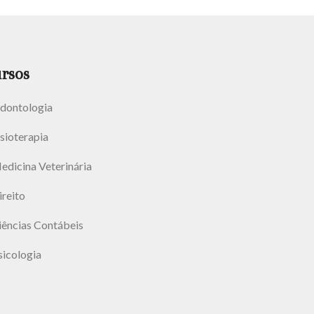
rsos
dontologia
isioterapia
edicina Veterinária
ireito
iências Contábeis
sicologia