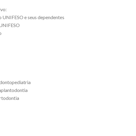
lvo:
do UNIFESO e seus dependentes
o UNIFESO
o
dontopediatria
mplantodontia
rtodontia