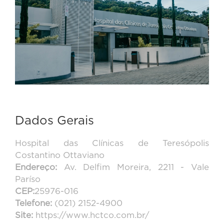
Dados Gerais
Hospital das Clínicas de Teresópolis
Costantino Ottaviano
Endereço:
Av. Delfim Moreira, 2211 - Vale
Paríso
CEP:
25976-016
Telefone:
(021) 2152-4900
Site:
https://www.hctco.com.br/