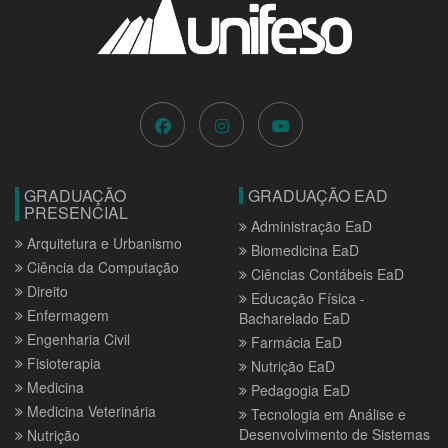
GRADUAÇÃO
GRADUAÇÃO EAD
PRESENCIAL
Administração EaD
Arquitetura e Urbanismo
Biomedicina EaD
Ciência da Computação
Ciências Contábeis EaD
Direito
Educação Física -
Enfermagem
Bacharelado EaD
Engenharia Civil
Farmácia EaD
Fisioterapia
Nutrição EaD
Medicina
Pedagogia EaD
Medicina Veterinária
Tecnologia em Análise e
Desenvolvimento de Sistemas
Nutrição