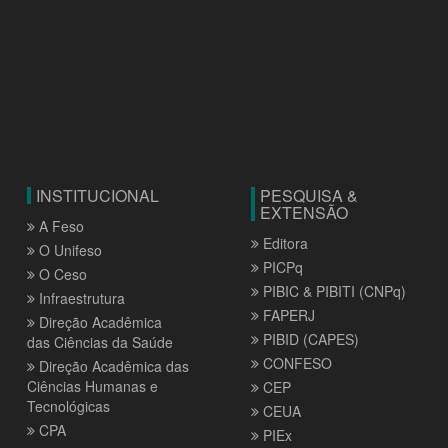
INSTITUCIONAL
PESQUISA &
EXTENSÃO
A Feso
Editora
O Unifeso
PICPq
O Ceso
PIBIC & PIBITI (CNPq)
Infraestrutura
FAPERJ
Direção Acadêmica
PIBID (CAPES)
das Ciências da Saúde
CONFESO
Direção Acadêmica das
Ciências Humanas e
CEP
Tecnológicas
CEUA
CPA
PIEx