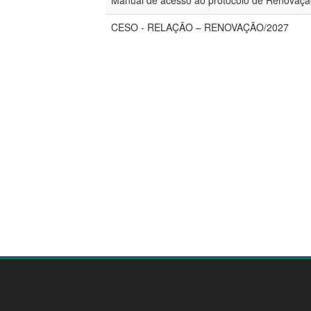
Manual de acesso ao protocolo de Renovaçã
CESO - RELAÇÃO – RENOVAÇÃO/2027