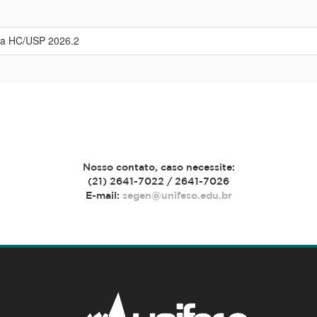
cia HC/USP 2026.2
Nosso contato, caso necessite:
(21) 2641-7022 / 2641-7026
E-mail:
segen@unifeso.edu.br