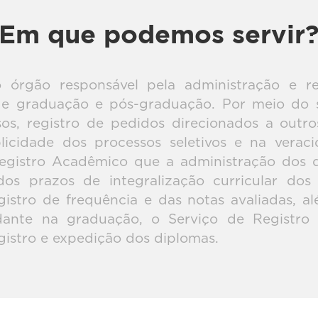
Em que podemos servir
o órgão responsável pela administração e r
de graduação e pós-graduação. Por meio do 
os, registro de pedidos direcionados a outro
ublicidade dos processos seletivos e na vera
Registro Acadêmico que a administração dos
os prazos de integralização curricular do
egistro de frequência e das notas avaliadas, 
udante na graduação, o Serviço de Registro
gistro e expedição dos diplomas.