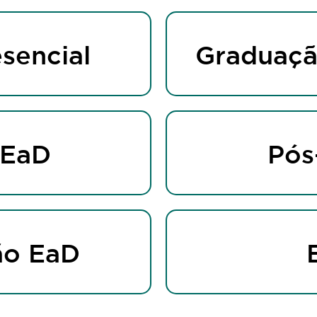
sencial
Graduaçã
 EaD
Pós
ão EaD