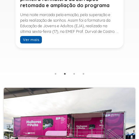
retomada e ampliação do programa
Uma noite marcada pela emoção, pela superação e
pela realização de sonhos. Assim foi a formatura da
Educação de Jovens e Adultos (EJA), realizada na
última sexta-feira (17), na EMEF Prof. Durval de Castro. A
cerimônia celebrou a conclusão dos estudos de 53
Ver mais
alunos e entrou para a história ao marcar a primeira
formatura do Ensino Fundamental II e do Ensino Médio
desde a retomada e ampliação da modalidade no
município.A retomada da EJA foi viabilizada por meio
da parceria entre a Prefeitura de Sete Barras, por
intermédio da Secretaria Municipal de Educação, e o
SESI, ampliando o acesso à educação e oferecendo uma
nova oportunidade para jovens e adultos que decidiram
retomar os estudos.A última turma da Educação de
Jovens e Adultos formada pelo município foi em 2016,
contemplando apenas o Ensino Fundamental I (1º ao 5º
ano). Após nove anos, a modalidade voltou a ser
oferecida em Sete Barras e, a partir de agosto de 2025,
passou por uma importante ampliação. Em parceria
com o SESI, a Prefeitura passou a disponibilizar também
o Ensino Fundamental II (6º ao 9º ano) e o Ensino
Médio, ampliando significativamente as oportunidades
para que jovens e adultos concluam sua formação.A