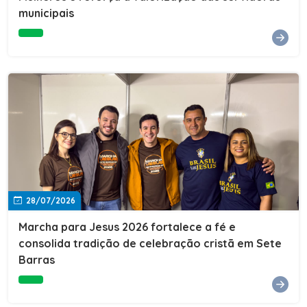
Cultura, Esporte e Lazer, Paulo Thomas, prestigiou os
municipais
formandos e destacou a importância da educação como
ferramenta de transformação social. "A educação abre
portas, transforma histórias e cria oportunidades. A
retomada e a ampliação da EJA representam um
compromisso da nossa gestão com a inclusão,
oferecendo a jovens e adultos a oportunidade de
concluir seus estudos e construir um futuro melhor.
Cada certificado entregue simboliza esforço,
determinação e a certeza de que investir em educação
é investir no desenvolvimento de Sete Barras."A
Prefeitura de Sete Barras também agradeceu ao SESI,
parceiro fundamental na retomada e ampliação da
Educação de Jovens e Adultos, aos professores, à
equipe da Secretaria Municipal de Educação e a todos
os profissionais que contribuíram para que esse
28/07/2026
importante projeto voltasse a transformar a vida de
dezenas de famílias.
Marcha para Jesus 2026 fortalece a fé e
consolida tradição de celebração cristã em Sete
Barras