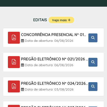
EDITAIS
Veja mais
CONCORRÊNCIA PRESENCIAL Nº 019/2025 - PAVIMENTAÇÃO ASFÁLTICA EM TRECHO DA RUA 2 NO BAIRRO VILA SOARES NO MUNICÍPIO DE SETE BARRAS/SP.
Data de abertura: 06/08/2026
PREGÃO ELETRÔNICO Nº 021/2026 - AQUISIÇÃO DE CONTENTORES E CARRINHOS, DESTINADOS A COLETIVA E MANEJO DE RESÍDUOS SÓLIDOS, ATRAVÉS DO SISTEMA DE REGISTRO DE PREÇOS (SRP)
Data de abertura: 06/08/2026
PREGÃO ELETRÔNICO Nº 024/2026 - AQUISIÇÃO DE GÁS MEDICINAL TIPO OXIGÊNIO (1,00 M3, 3,00 M3 E 10,00 M3), EM ATENDIMENTO À SECRETARIA MUNICIPAL DE SAÚDE, ATRAVÉS DO SISTEMA DE REGISTRO DE PREÇOS (SRP)
Data de abertura: 03/08/2026