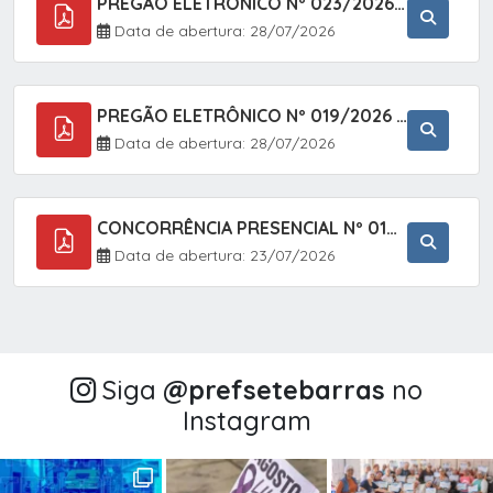
PREGÃO ELETRÔNICO Nº 023/2026 - AQUISIÇÃO DE ENXOVAL INFANTIL, EM ATENDIMENTO À SECRETARIA MUNICIPAL DE EDUCAÇÃO, ATRAVÉS DO SISTEMA DE REGISTRO DE PREÇOS (SRP).
Data de abertura: 28/07/2026
PREGÃO ELETRÔNICO Nº 019/2026 - CONTRATAÇÃO DE EMPRESA ESPECIALIZADA PARA A PRESTAÇÃO DE SERVIÇOS VETERINÁRIOS CLÍNICOS E CIRÚRGICOS, COM FOCO EM AÇÕES DE SAÚDE PÚBLICA, BEM-ESTAR ANIMAL E CONTROLE POPULACIONAL ÉTICO DE CÃES E GATOS, EM ATENDIMENTO À
Data de abertura: 28/07/2026
CONCORRÊNCIA PRESENCIAL Nº 018/2026 - PAVIMENTAÇÃO ASFÁLTICA NO BAIRRO VOTUPOCA ? ESTRADA DA RAPOSA, NO MUNICÍPIO DE SETE BARRAS/SP
Data de abertura: 23/07/2026
Siga
@‌prefsetebarras
no
Instagram