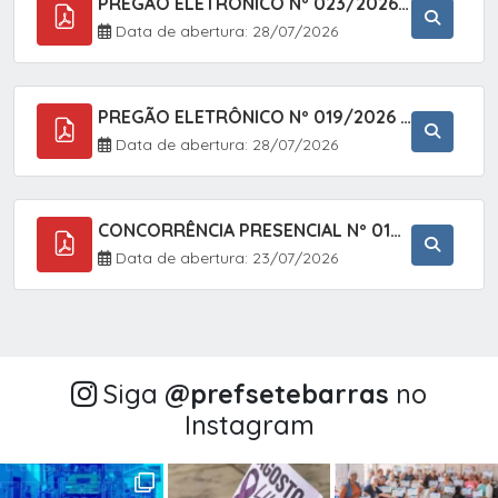
PREGÃO ELETRÔNICO Nº 023/2026 - AQUISIÇÃO DE ENXOVAL INFANTIL, EM ATENDIMENTO À SECRETARIA MUNICIPAL DE EDUCAÇÃO, ATRAVÉS DO SISTEMA DE REGISTRO DE PREÇOS (SRP).
Data de abertura: 28/07/2026
PREGÃO ELETRÔNICO Nº 019/2026 - CONTRATAÇÃO DE EMPRESA ESPECIALIZADA PARA A PRESTAÇÃO DE SERVIÇOS VETERINÁRIOS CLÍNICOS E CIRÚRGICOS, COM FOCO EM AÇÕES DE SAÚDE PÚBLICA, BEM-ESTAR ANIMAL E CONTROLE POPULACIONAL ÉTICO DE CÃES E GATOS, EM ATENDIMENTO À
Data de abertura: 28/07/2026
CONCORRÊNCIA PRESENCIAL Nº 018/2026 - PAVIMENTAÇÃO ASFÁLTICA NO BAIRRO VOTUPOCA ? ESTRADA DA RAPOSA, NO MUNICÍPIO DE SETE BARRAS/SP
Data de abertura: 23/07/2026
Siga
@‌prefsetebarras
no
Instagram