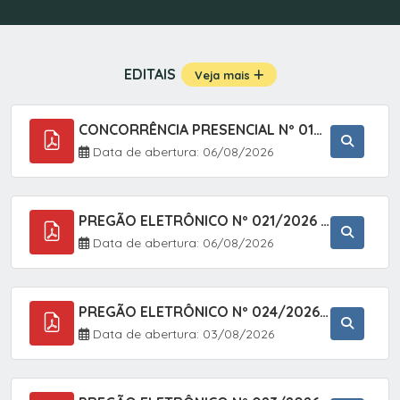
EDITAIS
Veja mais
CONCORRÊNCIA PRESENCIAL Nº 019/2025 - PAVIMENTAÇÃO ASFÁLTICA EM TRECHO DA RUA 2 NO BAIRRO VILA SOARES NO MUNICÍPIO DE SETE BARRAS/SP.
Data de abertura: 06/08/2026
PREGÃO ELETRÔNICO Nº 021/2026 - AQUISIÇÃO DE CONTENTORES E CARRINHOS, DESTINADOS A COLETIVA E MANEJO DE RESÍDUOS SÓLIDOS, ATRAVÉS DO SISTEMA DE REGISTRO DE PREÇOS (SRP)
Data de abertura: 06/08/2026
PREGÃO ELETRÔNICO Nº 024/2026 - AQUISIÇÃO DE GÁS MEDICINAL TIPO OXIGÊNIO (1,00 M3, 3,00 M3 E 10,00 M3), EM ATENDIMENTO À SECRETARIA MUNICIPAL DE SAÚDE, ATRAVÉS DO SISTEMA DE REGISTRO DE PREÇOS (SRP)
Data de abertura: 03/08/2026