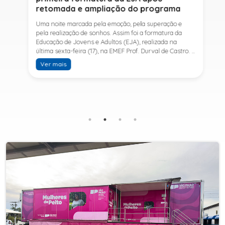
retomada e ampliação do programa
Uma noite marcada pela emoção, pela superação e
pela realização de sonhos. Assim foi a formatura da
Educação de Jovens e Adultos (EJA), realizada na
última sexta-feira (17), na EMEF Prof. Durval de Castro. A
cerimônia celebrou a conclusão dos estudos de 53
Ver mais
alunos e entrou para a história ao marcar a primeira
formatura do Ensino Fundamental II e do Ensino Médio
desde a retomada e ampliação da modalidade no
município.A retomada da EJA foi viabilizada por meio
da parceria entre a Prefeitura de Sete Barras, por
intermédio da Secretaria Municipal de Educação, e o
SESI, ampliando o acesso à educação e oferecendo uma
nova oportunidade para jovens e adultos que decidiram
retomar os estudos.A última turma da Educação de
Jovens e Adultos formada pelo município foi em 2016,
contemplando apenas o Ensino Fundamental I (1º ao 5º
ano). Após nove anos, a modalidade voltou a ser
oferecida em Sete Barras e, a partir de agosto de 2025,
passou por uma importante ampliação. Em parceria
com o SESI, a Prefeitura passou a disponibilizar também
o Ensino Fundamental II (6º ao 9º ano) e o Ensino
Médio, ampliando significativamente as oportunidades
para que jovens e adultos concluam sua formação.A