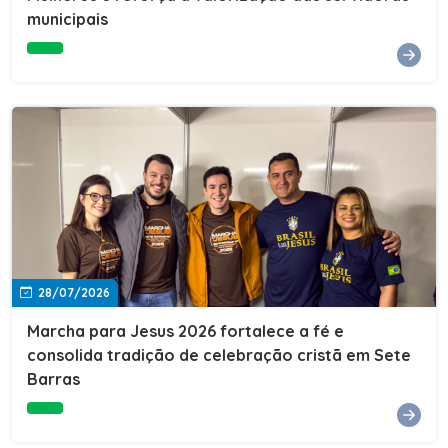
Cultura, Esporte e Lazer, Paulo Thomas, prestigiou os
municipais
formandos e destacou a importância da educação como
ferramenta de transformação social. "A educação abre
portas, transforma histórias e cria oportunidades. A
retomada e a ampliação da EJA representam um
compromisso da nossa gestão com a inclusão,
oferecendo a jovens e adultos a oportunidade de
concluir seus estudos e construir um futuro melhor.
Cada certificado entregue simboliza esforço,
determinação e a certeza de que investir em educação
é investir no desenvolvimento de Sete Barras."A
Prefeitura de Sete Barras também agradeceu ao SESI,
parceiro fundamental na retomada e ampliação da
Educação de Jovens e Adultos, aos professores, à
equipe da Secretaria Municipal de Educação e a todos
os profissionais que contribuíram para que esse
28/07/2026
importante projeto voltasse a transformar a vida de
dezenas de famílias.
Marcha para Jesus 2026 fortalece a fé e
consolida tradição de celebração cristã em Sete
Barras