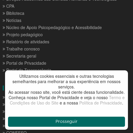
CPA
Biblioteca
Notícias
Núcleo de Apoio Psicopedagógico e Acessibilidade
Projeto pedagógico
Relatório de atividades
Trabalhe conosco
Secretaria geral
Portal de Privacidade
Portal da Transparência
Utilizamos cookies essenciais e outras tecnologias
semelhantes para melhorar a sua experiência em nossos
serviços.
PESQUISA & EXTENSÃO
Ao acessar nosso site, você está ciente dessa funcionalidade.
Editora
Conheça nosso Portal de Privacidade e veja o nosso
Termo e
Condições de Uso do Site
e a nossa
Política de Privacidade
.
PICPq
PIBIC & PIBITI (CNPq)
FAPERJ
Prosseguir
PIBID (CAPES)
CONFESO