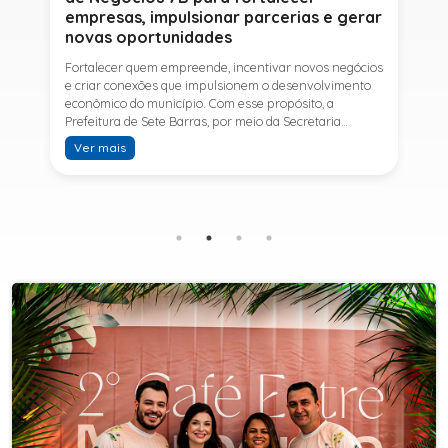
empresas, impulsionar parcerias e gerar
novas oportunidades
Fortalecer quem empreende, incentivar novos negócios
e criar conexões que impulsionem o desenvolvimento
econômico do município. Com esse propósito, a
Prefeitura de Sete Barras, por meio da Secretaria
Municipal de Turismo e Desenvolvimento Econômico,
Ver mais
promove na próxima terça-feira (11) a Rede de Negócios
7B, um encontro voltado a empresários,
empreendedores e profissionais que desejam ampliar
conhecimentos, estabelecer parcerias e identificar
novas oportunidades de crescimento.A programação
contará com a palestra de Tiago Ferreira, especialista
em técnicas de vendas para o setor de
telecomunicações e fundador da empresa Seu
Consultor, que compartilhará estratégias para
aumentar resultados, fortalecer relacionamentos
comerciais e ampliar as oportunidades de
negócios.Para a Secretária Municipal de Turismo e
Desenvolvimento Econômico, Edna Carvalho, a Rede de
Negócios 7B representa mais uma iniciativa da gestão
do Prefeito Ítalo Costa para fortalecer o
empreendedorismo e incentivar o crescimento das
empresas locais. "O Prefeito Ítalo Costa incentiva a