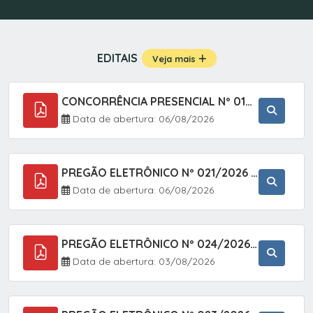
EDITAIS
Veja mais
CONCORRÊNCIA PRESENCIAL Nº 019/2025 - PAVIMENTAÇÃO ASFÁLTICA EM TRECHO DA RUA 2 NO BAIRRO VILA SOARES NO MUNICÍPIO DE SETE BARRAS/SP.
Data de abertura: 06/08/2026
PREGÃO ELETRÔNICO Nº 021/2026 - AQUISIÇÃO DE CONTENTORES E CARRINHOS, DESTINADOS A COLETIVA E MANEJO DE RESÍDUOS SÓLIDOS, ATRAVÉS DO SISTEMA DE REGISTRO DE PREÇOS (SRP)
Data de abertura: 06/08/2026
PREGÃO ELETRÔNICO Nº 024/2026 - AQUISIÇÃO DE GÁS MEDICINAL TIPO OXIGÊNIO (1,00 M3, 3,00 M3 E 10,00 M3), EM ATENDIMENTO À SECRETARIA MUNICIPAL DE SAÚDE, ATRAVÉS DO SISTEMA DE REGISTRO DE PREÇOS (SRP)
Data de abertura: 03/08/2026