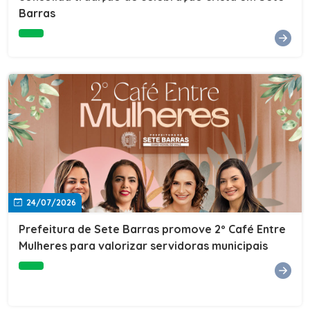
Barras
e do Instituto de Desenvolvimento Profissional
(IDEP).SERVIÇORede de Negócios 7BData: 11 de agosto
(terça-feira)Horário: 18h30Local: Rua Dr. Júlio Prestes,
692 – Centro – Sete Barras/SPPalestrante: Tiago
Ferreira – Especialista em técnicas de vendas Telecom e
fundador da empresa Seu Consultor.Inscrições: FAÇA
AQUI
24/07/2026
Prefeitura de Sete Barras promove 2º Café Entre
Mulheres para valorizar servidoras municipais