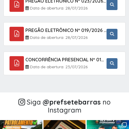
PREGÃO ELETRÔNICO Nº 023/2026 - AQUISIÇÃO DE ENXOVAL INFANTIL, EM ATENDIMENTO À SECRETARIA MUNICIPAL DE EDUCAÇÃO, ATRAVÉS DO SISTEMA DE REGISTRO DE PREÇOS (SRP).
Data de abertura: 28/07/2026
PREGÃO ELETRÔNICO Nº 019/2026 - CONTRATAÇÃO DE EMPRESA ESPECIALIZADA PARA A PRESTAÇÃO DE SERVIÇOS VETERINÁRIOS CLÍNICOS E CIRÚRGICOS, COM FOCO EM AÇÕES DE SAÚDE PÚBLICA, BEM-ESTAR ANIMAL E CONTROLE POPULACIONAL ÉTICO DE CÃES E GATOS, EM ATENDIMENTO À
Data de abertura: 28/07/2026
CONCORRÊNCIA PRESENCIAL Nº 018/2026 - PAVIMENTAÇÃO ASFÁLTICA NO BAIRRO VOTUPOCA ? ESTRADA DA RAPOSA, NO MUNICÍPIO DE SETE BARRAS/SP
Data de abertura: 23/07/2026
Siga
@‌prefsetebarras
no
Instagram