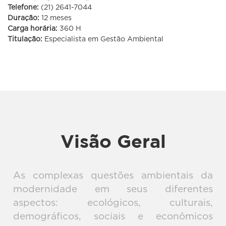
Telefone:
(21) 2641-7044
Duração:
12 meses
Carga horária:
360 H
Titulação:
Especialista em Gestão Ambiental
Gestão
Visão Geral
Ambiental
As complexas questões ambientais da
modernidade em seus diferentes
aspectos: ecológicos, culturais,
demográficos, sociais e econômicos