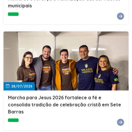
Cultura, Esporte e Lazer, Paulo Thomas, prestigiou os
municipais
formandos e destacou a importância da educação como
ferramenta de transformação social. "A educação abre
portas, transforma histórias e cria oportunidades. A
retomada e a ampliação da EJA representam um
compromisso da nossa gestão com a inclusão,
oferecendo a jovens e adultos a oportunidade de
concluir seus estudos e construir um futuro melhor.
Cada certificado entregue simboliza esforço,
determinação e a certeza de que investir em educação
é investir no desenvolvimento de Sete Barras."A
Prefeitura de Sete Barras também agradeceu ao SESI,
parceiro fundamental na retomada e ampliação da
Educação de Jovens e Adultos, aos professores, à
equipe da Secretaria Municipal de Educação e a todos
os profissionais que contribuíram para que esse
28/07/2026
importante projeto voltasse a transformar a vida de
dezenas de famílias.
Marcha para Jesus 2026 fortalece a fé e
consolida tradição de celebração cristã em Sete
Barras