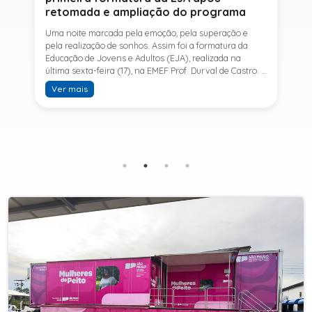
retomada e ampliação do programa
Uma noite marcada pela emoção, pela superação e
pela realização de sonhos. Assim foi a formatura da
Educação de Jovens e Adultos (EJA), realizada na
última sexta-feira (17), na EMEF Prof. Durval de Castro. A
cerimônia celebrou a conclusão dos estudos de 53
Ver mais
alunos e entrou para a história ao marcar a primeira
formatura do Ensino Fundamental II e do Ensino Médio
desde a retomada e ampliação da modalidade no
município.A retomada da EJA foi viabilizada por meio
da parceria entre a Prefeitura de Sete Barras, por
intermédio da Secretaria Municipal de Educação, e o
SESI, ampliando o acesso à educação e oferecendo uma
nova oportunidade para jovens e adultos que decidiram
retomar os estudos.A última turma da Educação de
Jovens e Adultos formada pelo município foi em 2016,
contemplando apenas o Ensino Fundamental I (1º ao 5º
ano). Após nove anos, a modalidade voltou a ser
oferecida em Sete Barras e, a partir de agosto de 2025,
passou por uma importante ampliação. Em parceria
com o SESI, a Prefeitura passou a disponibilizar também
o Ensino Fundamental II (6º ao 9º ano) e o Ensino
Médio, ampliando significativamente as oportunidades
para que jovens e adultos concluam sua formação.A