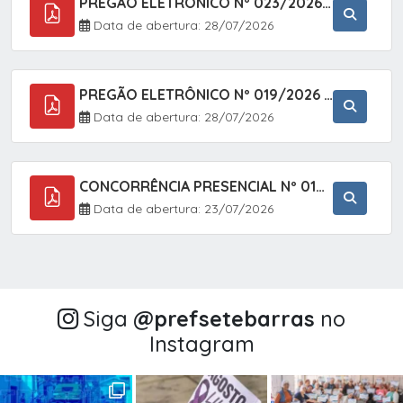
PREGÃO ELETRÔNICO Nº 023/2026 - AQUISIÇÃO DE ENXOVAL INFANTIL, EM ATENDIMENTO À SECRETARIA MUNICIPAL DE EDUCAÇÃO, ATRAVÉS DO SISTEMA DE REGISTRO DE PREÇOS (SRP).
Data de abertura: 28/07/2026
PREGÃO ELETRÔNICO Nº 019/2026 - CONTRATAÇÃO DE EMPRESA ESPECIALIZADA PARA A PRESTAÇÃO DE SERVIÇOS VETERINÁRIOS CLÍNICOS E CIRÚRGICOS, COM FOCO EM AÇÕES DE SAÚDE PÚBLICA, BEM-ESTAR ANIMAL E CONTROLE POPULACIONAL ÉTICO DE CÃES E GATOS, EM ATENDIMENTO À
Data de abertura: 28/07/2026
CONCORRÊNCIA PRESENCIAL Nº 018/2026 - PAVIMENTAÇÃO ASFÁLTICA NO BAIRRO VOTUPOCA ? ESTRADA DA RAPOSA, NO MUNICÍPIO DE SETE BARRAS/SP
Data de abertura: 23/07/2026
Siga
@‌prefsetebarras
no
Instagram