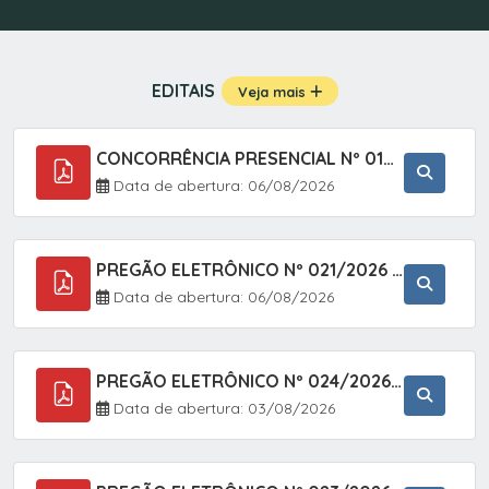
EDITAIS
Veja mais
CONCORRÊNCIA PRESENCIAL Nº 019/2025 - PAVIMENTAÇÃO ASFÁLTICA EM TRECHO DA RUA 2 NO BAIRRO VILA SOARES NO MUNICÍPIO DE SETE BARRAS/SP.
Data de abertura: 06/08/2026
PREGÃO ELETRÔNICO Nº 021/2026 - AQUISIÇÃO DE CONTENTORES E CARRINHOS, DESTINADOS A COLETIVA E MANEJO DE RESÍDUOS SÓLIDOS, ATRAVÉS DO SISTEMA DE REGISTRO DE PREÇOS (SRP)
Data de abertura: 06/08/2026
PREGÃO ELETRÔNICO Nº 024/2026 - AQUISIÇÃO DE GÁS MEDICINAL TIPO OXIGÊNIO (1,00 M3, 3,00 M3 E 10,00 M3), EM ATENDIMENTO À SECRETARIA MUNICIPAL DE SAÚDE, ATRAVÉS DO SISTEMA DE REGISTRO DE PREÇOS (SRP)
Data de abertura: 03/08/2026