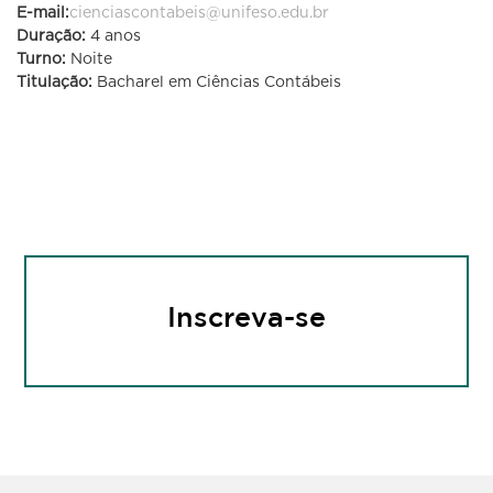
E-mail:
cienciascontabeis@unifeso.edu.br
Ciências
Duração:
4 anos
Turno:
Noite
Titulação:
Bacharel em Ciências Contábeis
Contábeis
Inscreva-se