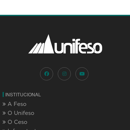
CPA
Biblioteca
Notícias
Núcleo de Apoio Psicopedagógico e
Acessibilidade
Projeto pedagógico
Relatório de atividades
Trabalhe conosco
Secretaria geral
Portal de Privacidade
Portal da Transparência
PESQUISA & EXTENSÃO
Editora