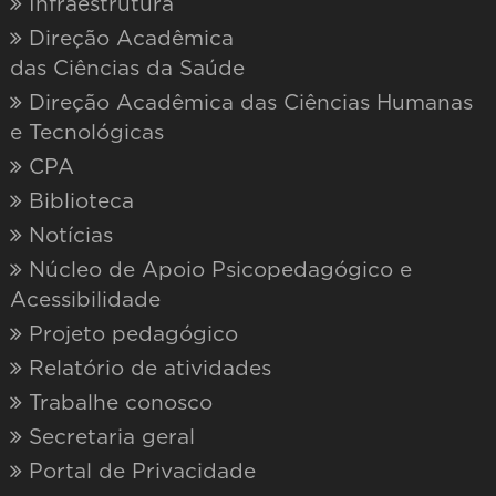
PICPq
PIBIC & PIBITI (CNPq)
FAPERJ
PIBID (CAPES)
CONFESO
CEP
CEUA
PIEx
Cursos de extensão
Centro Cultural
GRADUAÇÃO PRESENCIAL
Arquitetura e Urbanismo
Ciência da Computação
Direito