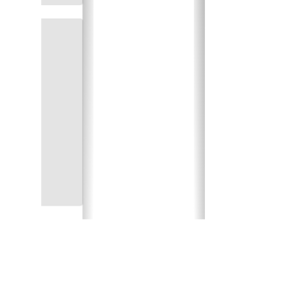
INSTITUCIONAL
A Feso
O Unifeso
O Ceso
Infraestrutura
Direção Acadêmica
das Ciências da Saúde
Direção Acadêmica das Ciências Humanas
e Tecnológicas