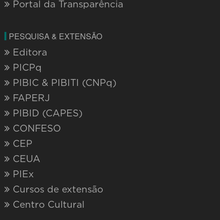
Enfermagem
Engenharia Civil
Fisioterapia
Medicina
Medicina Veterinária
Nutrição
Odontologia
Psicologia
Biomedicina
GRADUAÇÃO EAD
Administração EaD
Biomedicina EaD
Ciências Contábeis EaD