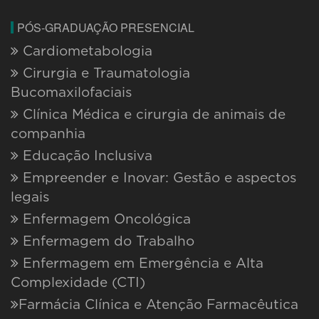
Língua Brasileira de Sinais
Ortodontia - Straight Wire (MBT)
Perícia Ambiental, Judicial e Auditorias
Planejamento e Gestão Ambiental
Prevenção, Reabilitação e Performance
em Esportes Outdoor
Terapia Manual e Biomecânica Clínica
PÓS-GRADUAÇÃO EAD
Ciências Forenses e Perícia Criminal
Educação Inclusiva
Gestão Ambiental
Literatura Infantojuvenil
Nutrição Materno-Infantil