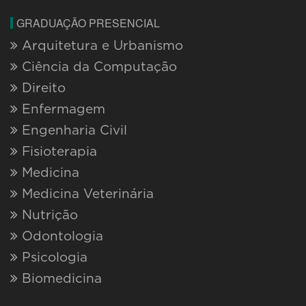
Educação Física - Bacharelado EaD
Farmácia EaD
Nutrição EaD
Pedagogia EaD
Tecnologia em Análise e Desenvolvimento
de Sistemas EaD
Tecnologia em Gestão Ambiental EaD
Tecnologia em Gestão de Recursos
Humanos EaD
Tecnologia em Marketing EaD
PÓS-GRADUAÇÃO PRESENCIAL
Cardiometabologia
Cirurgia e Traumatologia
Bucomaxilofaciais