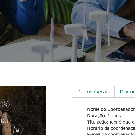
Dados Gerais
Docu
Nome do Coordenador
Duração:
2 anos.
ologia em G
Titulação:
Tecnólogo e
Horário da coordenaç