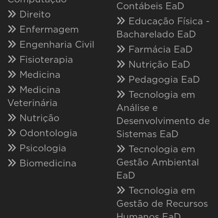
Contábeis EaD
Direito
Educação Física -
Enfermagem
Bacharelado EaD
Engenharia Civil
Farmácia EaD
Fisioterapia
Nutrição EaD
Medicina
Pedagogia EaD
Medicina
Tecnologia em
Veterinária
Análise e
Nutrição
Desenvolvimento de
Odontologia
Sistemas EaD
Psicologia
Tecnologia em
Gestão Ambiental
Biomedicina
EaD
Tecnologia em
Gestão de Recursos
Humanos EaD