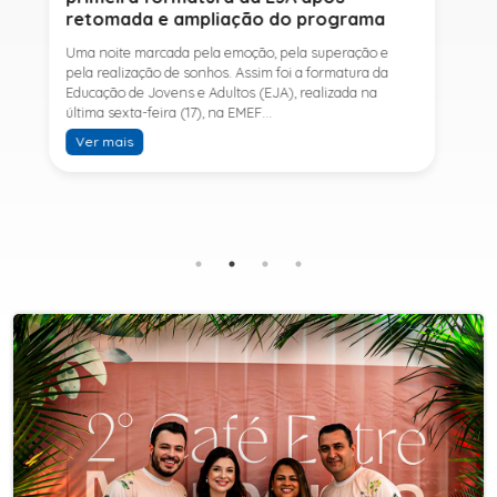
empresas, impulsionar parcerias e gerar
novas oportunidades
Fortalecer quem empreende, incentivar novos negócios
e criar conexões que impulsionem o desenvolvimento
econômico do município. Com esse propósito, a
Prefeitura de Sete Barras, por meio da Secretaria
Municipal de Turismo e Desenvolvimento Econômico,
Ver mais
promove na próxima terça-feira (11) a Rede de Negócios
7B, um encontro voltado a empresários,
empreendedores e profissionais que desejam ampliar
conhecimentos, estabelecer parcerias e identificar
novas oportunidades de crescimento.A programação
contará com a palestra de Tiago Ferreira, especialista
em técnicas de vendas para o setor de
telecomunicações e fundador da empresa Seu
Consultor, que compartilhará estratégias para
aumentar resultados, fortalecer relacionamentos
comerciais e ampliar as oportunidades de
negócios.Para a Secretária Municipal de Turismo e
Desenvolvimento Econômico, Edna Carvalho, a Rede de
Negócios 7B representa mais uma iniciativa da gestão
do Prefeito Ítalo Costa para fortalecer o
empreendedorismo e incentivar o crescimento das
empresas locais. "O Prefeito Ítalo Costa incentiva a