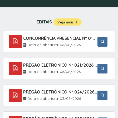
EDITAIS
Veja mais
CONCORRÊNCIA PRESENCIAL Nº 019/2025 - PAVIMENTAÇÃO ASFÁLTICA EM TRECHO DA RUA 2 NO BAIRRO VILA SOARES NO MUNICÍPIO DE SETE BARRAS/SP.
Data de abertura: 06/08/2026
PREGÃO ELETRÔNICO Nº 021/2026 - AQUISIÇÃO DE CONTENTORES E CARRINHOS, DESTINADOS A COLETIVA E MANEJO DE RESÍDUOS SÓLIDOS, ATRAVÉS DO SISTEMA DE REGISTRO DE PREÇOS (SRP)
Data de abertura: 06/08/2026
PREGÃO ELETRÔNICO Nº 024/2026 - AQUISIÇÃO DE GÁS MEDICINAL TIPO OXIGÊNIO (1,00 M3, 3,00 M3 E 10,00 M3), EM ATENDIMENTO À SECRETARIA MUNICIPAL DE SAÚDE, ATRAVÉS DO SISTEMA DE REGISTRO DE PREÇOS (SRP)
Data de abertura: 03/08/2026