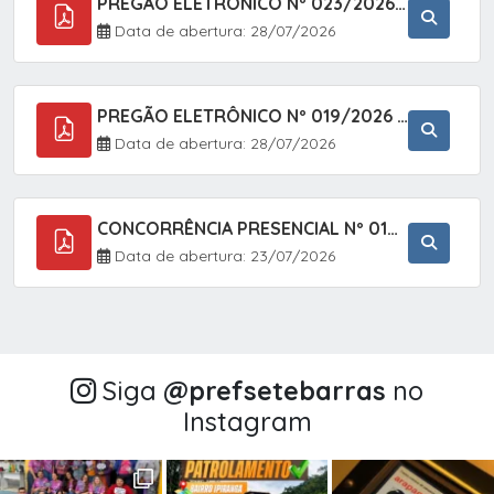
PREGÃO ELETRÔNICO Nº 023/2026 - AQUISIÇÃO DE ENXOVAL INFANTIL, EM ATENDIMENTO À SECRETARIA MUNICIPAL DE EDUCAÇÃO, ATRAVÉS DO SISTEMA DE REGISTRO DE PREÇOS (SRP).
Data de abertura: 28/07/2026
PREGÃO ELETRÔNICO Nº 019/2026 - CONTRATAÇÃO DE EMPRESA ESPECIALIZADA PARA A PRESTAÇÃO DE SERVIÇOS VETERINÁRIOS CLÍNICOS E CIRÚRGICOS, COM FOCO EM AÇÕES DE SAÚDE PÚBLICA, BEM-ESTAR ANIMAL E CONTROLE POPULACIONAL ÉTICO DE CÃES E GATOS, EM ATENDIMENTO À
Data de abertura: 28/07/2026
CONCORRÊNCIA PRESENCIAL Nº 018/2026 - PAVIMENTAÇÃO ASFÁLTICA NO BAIRRO VOTUPOCA ? ESTRADA DA RAPOSA, NO MUNICÍPIO DE SETE BARRAS/SP
Data de abertura: 23/07/2026
Siga
@‌prefsetebarras
no
Instagram