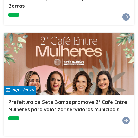
Barras
e do Instituto de Desenvolvimento Profissional
(IDEP).SERVIÇORede de Negócios 7BData: 11 de agosto
(terça-feira)Horário: 18h30Local: Rua Dr. Júlio Prestes,
692 – Centro – Sete Barras/SPPalestrante: Tiago
Ferreira – Especialista em técnicas de vendas Telecom e
fundador da empresa Seu Consultor.Inscrições: FAÇA
AQUI
24/07/2026
Prefeitura de Sete Barras promove 2º Café Entre
Mulheres para valorizar servidoras municipais