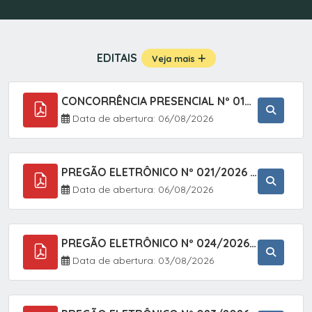
EDITAIS
Veja mais
CONCORRÊNCIA PRESENCIAL Nº 019/2025 - PAVIMENTAÇÃO ASFÁLTICA EM TRECHO DA RUA 2 NO BAIRRO VILA SOARES NO MUNICÍPIO DE SETE BARRAS/SP.
Data de abertura: 06/08/2026
PREGÃO ELETRÔNICO Nº 021/2026 - AQUISIÇÃO DE CONTENTORES E CARRINHOS, DESTINADOS A COLETIVA E MANEJO DE RESÍDUOS SÓLIDOS, ATRAVÉS DO SISTEMA DE REGISTRO DE PREÇOS (SRP)
Data de abertura: 06/08/2026
PREGÃO ELETRÔNICO Nº 024/2026 - AQUISIÇÃO DE GÁS MEDICINAL TIPO OXIGÊNIO (1,00 M3, 3,00 M3 E 10,00 M3), EM ATENDIMENTO À SECRETARIA MUNICIPAL DE SAÚDE, ATRAVÉS DO SISTEMA DE REGISTRO DE PREÇOS (SRP)
Data de abertura: 03/08/2026