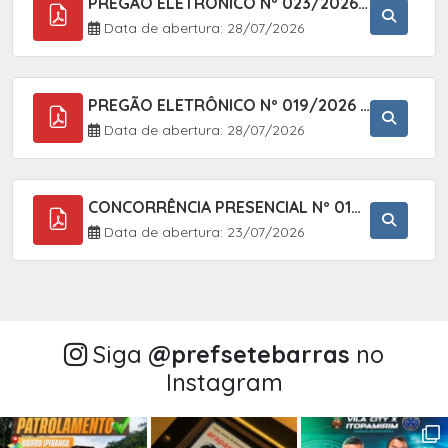
PREGÃO ELETRÔNICO Nº 023/2026 - AQUISIÇÃO DE ENXOVAL INFANTIL, EM ATENDIMENTO À SECRETARIA MUNICIPAL DE EDUCAÇÃO, ATRAVÉS DO SISTEMA DE REGISTRO DE PREÇOS (SRP).
Data de abertura: 28/07/2026
PREGÃO ELETRÔNICO Nº 019/2026 - CONTRATAÇÃO DE EMPRESA ESPECIALIZADA PARA A PRESTAÇÃO DE SERVIÇOS VETERINÁRIOS CLÍNICOS E CIRÚRGICOS, COM FOCO EM AÇÕES DE SAÚDE PÚBLICA, BEM-ESTAR ANIMAL E CONTROLE POPULACIONAL ÉTICO DE CÃES E GATOS, EM ATENDIMENTO À
Data de abertura: 28/07/2026
CONCORRÊNCIA PRESENCIAL Nº 018/2026 - PAVIMENTAÇÃO ASFÁLTICA NO BAIRRO VOTUPOCA ? ESTRADA DA RAPOSA, NO MUNICÍPIO DE SETE BARRAS/SP
Data de abertura: 23/07/2026
Siga
@‌prefsetebarras
no
Instagram