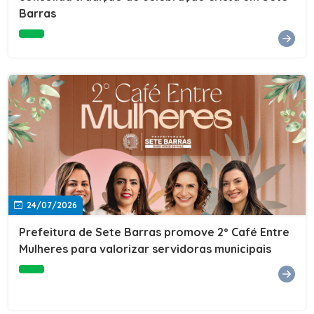
Barras
e do Instituto de Desenvolvimento Profissional
(IDEP).SERVIÇORede de Negócios 7BData: 11 de agosto
(terça-feira)Horário: 18h30Local: Rua Dr. Júlio Prestes,
692 – Centro – Sete Barras/SPPalestrante: Tiago
Ferreira – Especialista em técnicas de vendas Telecom e
fundador da empresa Seu Consultor.Inscrições: FAÇA
AQUI
24/07/2026
Prefeitura de Sete Barras promove 2º Café Entre
Mulheres para valorizar servidoras municipais