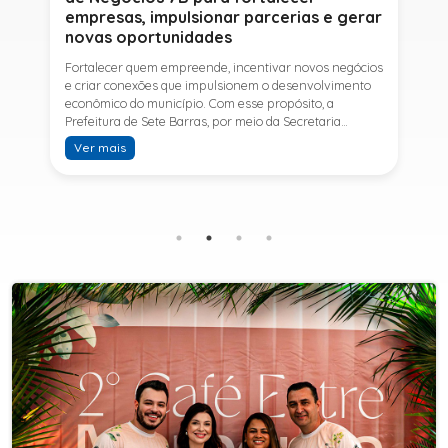
empresas, impulsionar parcerias e gerar
novas oportunidades
Fortalecer quem empreende, incentivar novos negócios
e criar conexões que impulsionem o desenvolvimento
econômico do município. Com esse propósito, a
Prefeitura de Sete Barras, por meio da Secretaria
Municipal de Turismo e Desenvolvimento Econômico,
Ver mais
promove na próxima terça-feira (11) a Rede de Negócios
7B, um encontro voltado a empresários,
empreendedores e profissionais que desejam ampliar
conhecimentos, estabelecer parcerias e identificar
novas oportunidades de crescimento.A programação
contará com a palestra de Tiago Ferreira, especialista
em técnicas de vendas para o setor de
telecomunicações e fundador da empresa Seu
Consultor, que compartilhará estratégias para
aumentar resultados, fortalecer relacionamentos
comerciais e ampliar as oportunidades de
negócios.Para a Secretária Municipal de Turismo e
Desenvolvimento Econômico, Edna Carvalho, a Rede de
Negócios 7B representa mais uma iniciativa da gestão
do Prefeito Ítalo Costa para fortalecer o
empreendedorismo e incentivar o crescimento das
empresas locais. "O Prefeito Ítalo Costa incentiva a