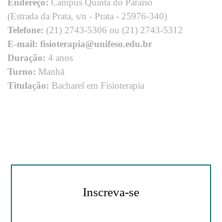
Endereço:
Campus Quinta do Paraíso
(Estrada da Prata, s/n - Prata - 25976-340)
Fisioterapia
Telefone:
(21) 2743-5306 ou (21) 2743-5312
E-mail:
fisioterapia@unifeso.edu.br
Duração:
4 anos
Turno:
Manhã
Titulação:
Bacharel em Fisioterapia
Inscreva-se