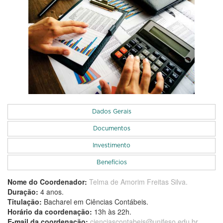
Dados Gerais
Documentos
Investimento
Benefícios
Nome do Coordenador:
Telma de Amorim Freitas Silva.
Duração:
4 anos.
Titulação:
Bacharel em Ciências Contábeis.
Horário da coordenação:
13h às 22h.
Ciências
E-mail da coordenação:
cienciascontabeis@unifeso.edu.br