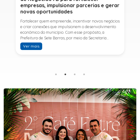
empresas, impulsionar parcerias e gerar
novas oportunidades
Fortalecer quem empreende, incentivar novos negócios
e criar conexões que impulsionem o desenvolvimento
econômico do município. Com esse propósito, a
Prefeitura de Sete Barras, por meio da Secretaria
Municipal de Turismo e Desenvolvimento Econômico,
Ver mais
promove na próxima terça-feira (11) a Rede de Negócios
7B, um encontro voltado a empresários,
empreendedores e profissionais que desejam ampliar
conhecimentos, estabelecer parcerias e identificar
novas oportunidades de crescimento.A programação
contará com a palestra de Tiago Ferreira, especialista
em técnicas de vendas para o setor de
telecomunicações e fundador da empresa Seu
Consultor, que compartilhará estratégias para
aumentar resultados, fortalecer relacionamentos
comerciais e ampliar as oportunidades de
negócios.Para a Secretária Municipal de Turismo e
Desenvolvimento Econômico, Edna Carvalho, a Rede de
Negócios 7B representa mais uma iniciativa da gestão
do Prefeito Ítalo Costa para fortalecer o
empreendedorismo e incentivar o crescimento das
empresas locais. "O Prefeito Ítalo Costa incentiva a