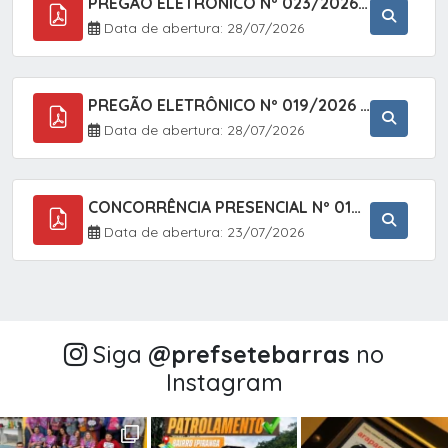
PREGÃO ELETRÔNICO Nº 023/2026 - AQUISIÇÃO DE ENXOVAL INFANTIL, EM ATENDIMENTO À SECRETARIA MUNICIPAL DE EDUCAÇÃO, ATRAVÉS DO SISTEMA DE REGISTRO DE PREÇOS (SRP).
Data de abertura: 28/07/2026
PREGÃO ELETRÔNICO Nº 019/2026 - CONTRATAÇÃO DE EMPRESA ESPECIALIZADA PARA A PRESTAÇÃO DE SERVIÇOS VETERINÁRIOS CLÍNICOS E CIRÚRGICOS, COM FOCO EM AÇÕES DE SAÚDE PÚBLICA, BEM-ESTAR ANIMAL E CONTROLE POPULACIONAL ÉTICO DE CÃES E GATOS, EM ATENDIMENTO À
Data de abertura: 28/07/2026
CONCORRÊNCIA PRESENCIAL Nº 018/2026 - PAVIMENTAÇÃO ASFÁLTICA NO BAIRRO VOTUPOCA ? ESTRADA DA RAPOSA, NO MUNICÍPIO DE SETE BARRAS/SP
Data de abertura: 23/07/2026
Siga
@‌prefsetebarras
no
Instagram