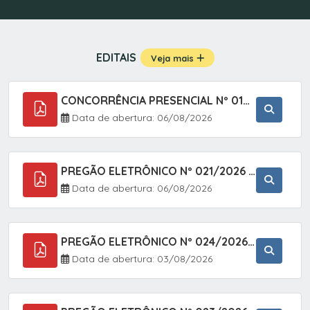
EDITAIS
Veja mais
CONCORRÊNCIA PRESENCIAL Nº 019/2025 - PAVIMENTAÇÃO ASFÁLTICA EM TRECHO DA RUA 2 NO BAIRRO VILA SOARES NO MUNICÍPIO DE SETE BARRAS/SP.
Data de abertura: 06/08/2026
PREGÃO ELETRÔNICO Nº 021/2026 - AQUISIÇÃO DE CONTENTORES E CARRINHOS, DESTINADOS A COLETIVA E MANEJO DE RESÍDUOS SÓLIDOS, ATRAVÉS DO SISTEMA DE REGISTRO DE PREÇOS (SRP)
Data de abertura: 06/08/2026
PREGÃO ELETRÔNICO Nº 024/2026 - AQUISIÇÃO DE GÁS MEDICINAL TIPO OXIGÊNIO (1,00 M3, 3,00 M3 E 10,00 M3), EM ATENDIMENTO À SECRETARIA MUNICIPAL DE SAÚDE, ATRAVÉS DO SISTEMA DE REGISTRO DE PREÇOS (SRP)
Data de abertura: 03/08/2026