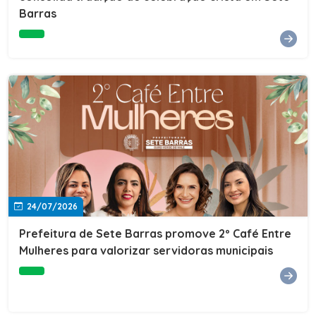
Barras
e do Instituto de Desenvolvimento Profissional
(IDEP).SERVIÇORede de Negócios 7BData: 11 de agosto
(terça-feira)Horário: 18h30Local: Rua Dr. Júlio Prestes,
692 – Centro – Sete Barras/SPPalestrante: Tiago
Ferreira – Especialista em técnicas de vendas Telecom e
fundador da empresa Seu Consultor.Inscrições: FAÇA
AQUI
24/07/2026
Prefeitura de Sete Barras promove 2º Café Entre
Mulheres para valorizar servidoras municipais