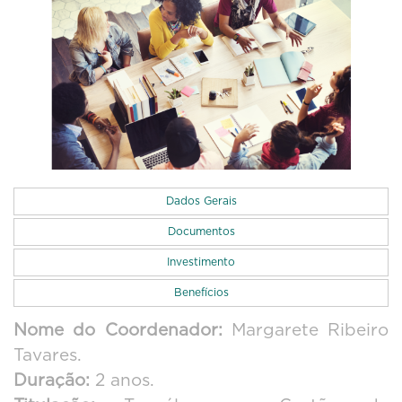
Dados Gerais
Documentos
Investimento
Benefícios
Nome do Coordenador:
Margarete Ribeiro
Tavares.
Duração:
2 anos.