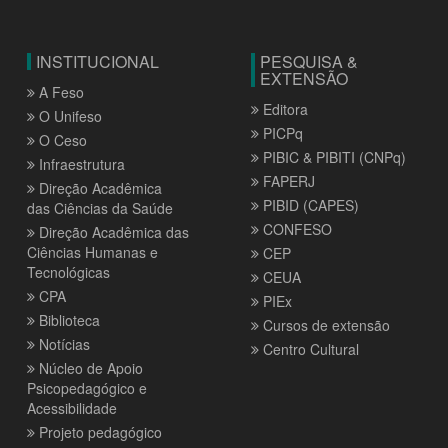
INSTITUCIONAL
PESQUISA &
EXTENSÃO
A Feso
Editora
O Unifeso
PICPq
O Ceso
PIBIC & PIBITI (CNPq)
Infraestrutura
FAPERJ
Direção Acadêmica
PIBID (CAPES)
das Ciências da Saúde
CONFESO
Direção Acadêmica das
Ciências Humanas e
CEP
Tecnológicas
CEUA
CPA
PIEx
Biblioteca
Cursos de extensão
Notícias
Centro Cultural
Núcleo de Apoio
Psicopedagógico e
Acessibilidade
Projeto pedagógico