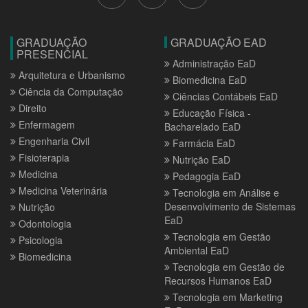
GRADUAÇÃO
GRADUAÇÃO EAD
PRESENCIAL
Administração EaD
Arquitetura e Urbanismo
Biomedicina EaD
Ciência da Computação
Ciências Contábeis EaD
Direito
Educação Física -
Enfermagem
Bacharelado EaD
Engenharia Civil
Farmácia EaD
Fisioterapia
Nutrição EaD
Medicina
Pedagogia EaD
Medicina Veterinária
Tecnologia em Análise e
Desenvolvimento de Sistemas
Nutrição
EaD
Odontologia
Tecnologia em Gestão
Psicologia
Ambiental EaD
Biomedicina
Tecnologia em Gestão de
Recursos Humanos EaD
Tecnologia em Marketing