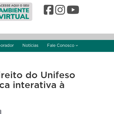
borador
Notícias
Fale Conosco
reito do Unifeso
ca interativa à
l
Copy