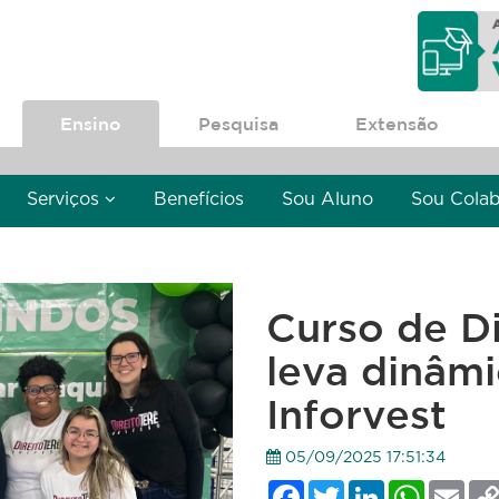
Ensino
Pesquisa
Extensão
Serviços
Benefícios
Sou Aluno
Sou Cola
Curso de Di
leva dinâmi
Inforvest
05/09/2025 17:51:34
Facebook
Twitter
LinkedIn
WhatsApp
Emai