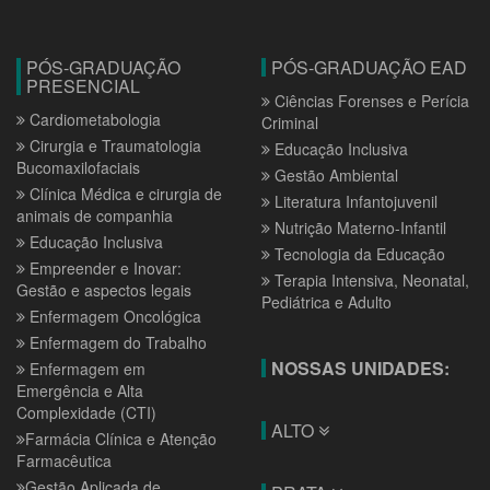
PÓS-GRADUAÇÃO
PÓS-GRADUAÇÃO EAD
PRESENCIAL
Ciências Forenses e Perícia
Cardiometabologia
Criminal
Cirurgia e Traumatologia
Educação Inclusiva
Bucomaxilofaciais
Gestão Ambiental
Clínica Médica e cirurgia de
Literatura Infantojuvenil
animais de companhia
Nutrição Materno-Infantil
Educação Inclusiva
Tecnologia da Educação
Empreender e Inovar:
Terapia Intensiva, Neonatal,
Gestão e aspectos legais
Pediátrica e Adulto
Enfermagem Oncológica
Enfermagem do Trabalho
NOSSAS UNIDADES:
Enfermagem em
Emergência e Alta
Complexidade (CTI)
ALTO
Farmácia Clínica e Atenção
Farmacêutica
Gestão Aplicada de