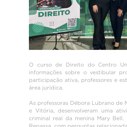
O curso de Direito do Centro Uni
informações sobre o vestibular p
participação ativa, professores e 
área jurídica.
As professoras Débora Lubrano de M
e Vitória, desenvolveram uma at
criminal real da menina Mary Bell.
Repassa, com perguntas relacionadas