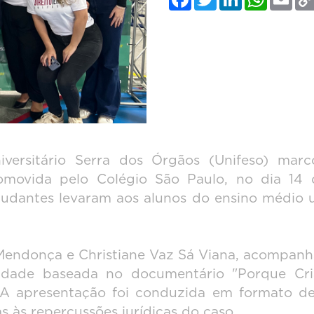
versitário Serra dos Órgãos (Unifeso) marco
romovida pelo Colégio São Paulo, no dia 1
estudantes levaram aos alunos do ensino médio 
endonça e Christiane Vaz Sá Viana, acompanha
ividade baseada no documentário "Porque Cr
 A apresentação foi conduzida em formato de 
 às repercussões jurídicas do caso.