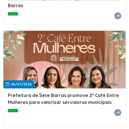
Barras
e do Instituto de Desenvolvimento Profissional
(IDEP).SERVIÇORede de Negócios 7BData: 11 de agosto
(terça-feira)Horário: 18h30Local: Rua Dr. Júlio Prestes,
692 – Centro – Sete Barras/SPPalestrante: Tiago
Ferreira – Especialista em técnicas de vendas Telecom e
fundador da empresa Seu Consultor.Inscrições: FAÇA
AQUI
24/07/2026
Prefeitura de Sete Barras promove 2º Café Entre
Mulheres para valorizar servidoras municipais