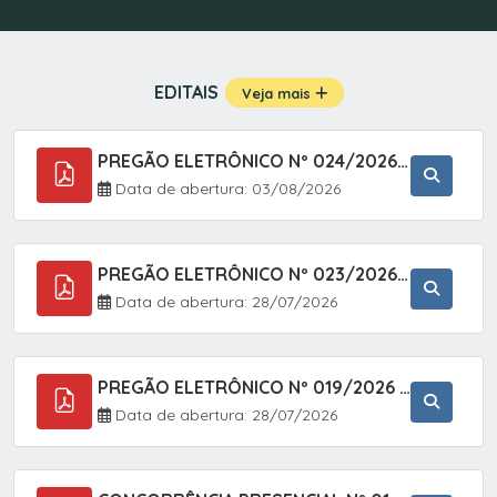
EDITAIS
Veja mais
PREGÃO ELETRÔNICO Nº 024/2026 - AQUISIÇÃO DE GÁS MEDICINAL TIPO OXIGÊNIO (1,00 M3, 3,00 M3 E 10,00 M3), EM ATENDIMENTO À SECRETARIA MUNICIPAL DE SAÚDE, ATRAVÉS DO SISTEMA DE REGISTRO DE PREÇOS (SRP)
Data de abertura: 03/08/2026
PREGÃO ELETRÔNICO Nº 023/2026 - AQUISIÇÃO DE ENXOVAL INFANTIL, EM ATENDIMENTO À SECRETARIA MUNICIPAL DE EDUCAÇÃO, ATRAVÉS DO SISTEMA DE REGISTRO DE PREÇOS (SRP).
Data de abertura: 28/07/2026
PREGÃO ELETRÔNICO Nº 019/2026 - ONTRATAÇÃO DE EMPRESA ESPECIALIZADA PARA A PRESTAÇÃO DE SERVIÇOS VETERINÁRIOS CLÍNICOS E CIRÚRGICOS, COM FOCO EM AÇÕES DE SAÚDE PÚBLICA, BEM-ESTAR ANIMAL E CONTROLE POPULACIONAL ÉTICO DE CÃES E GATOS, EM ATENDIMENTO À
Data de abertura: 28/07/2026