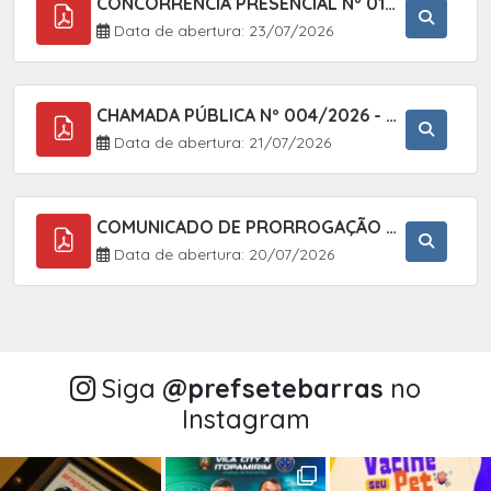
CONCORRÊNCIA PRESENCIAL Nº 018/2026 - PAVIMENTAÇÃO ASFÁLTICA NO BAIRRO VOTUPOCA ? ESTRADA DA RAPOSA, NO MUNICÍPIO DE SETE BARRAS/SP
Data de abertura: 23/07/2026
CHAMADA PÚBLICA Nº 004/2026 - AQUISIÇÃO DE GÊNEROS ALIMENTÍCIOS DA AGRICULTURA FAMILIAR PARA ALIMENTAÇÃO ESCOLAR COM DISPENSA DE LICITAÇÃO, LEI N.º 11.947, DE 16/07/2009, RESOLUÇÃO N.º 26 DO FNDE, DE 17/06/2013 E ALTERAÇÕES E A LEI FEDERAL Nº 14.133/
Data de abertura: 21/07/2026
COMUNICADO DE PRORROGAÇÃO DE PRAZO DO CHAMAMENTO PÚBLICO Nº 005/2026 - FOMENTO À EXECUÇÃO DE AÇÕES CULTURAIS (APOIO DIRETO SELEÇÃO DE PROJETOS PARA FIRMAR TERMO DE EXECUÇÃO CULTURAL COM RECURSOS DA POLÍTICA NACIONAL ALDIR BLANC DE FOMENTO À CULTURA
Data de abertura: 20/07/2026
Siga
@‌prefsetebarras
no
Instagram