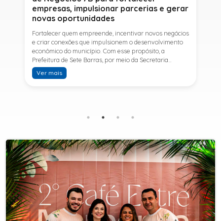
empresas, impulsionar parcerias e gerar
novas oportunidades
Fortalecer quem empreende, incentivar novos negócios
e criar conexões que impulsionem o desenvolvimento
econômico do município. Com esse propósito, a
Prefeitura de Sete Barras, por meio da Secretaria
Municipal de Turismo e Desenvolvimento Econômico,
Ver mais
promove na próxima terça-feira (11) a Rede de Negócios
7B, um encontro voltado a empresários,
empreendedores e profissionais que desejam ampliar
conhecimentos, estabelecer parcerias e identificar
novas oportunidades de crescimento.A programação
contará com a palestra de Tiago Ferreira, especialista
em técnicas de vendas para o setor de
telecomunicações e fundador da empresa Seu
Consultor, que compartilhará estratégias para
aumentar resultados, fortalecer relacionamentos
comerciais e ampliar as oportunidades de
negócios.Para a Secretária Municipal de Turismo e
Desenvolvimento Econômico, Edna Carvalho, a Rede de
Negócios 7B representa mais uma iniciativa da gestão
do Prefeito Ítalo Costa para fortalecer o
empreendedorismo e incentivar o crescimento das
empresas locais. "O Prefeito Ítalo Costa incentiva a